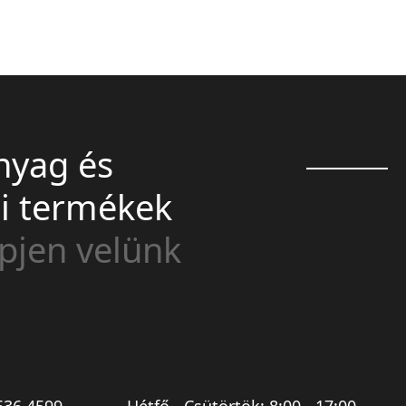
nyag és
ai termékek
pjen velünk