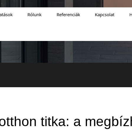
tatások
Rólunk
Referenciák
Kapcsolat
H
otthon titka: a megbíz