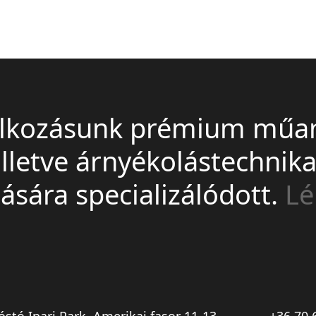
llalkozásunk prémium műa
illetve árnyékolástechnik
ására specializálódott.
Lé