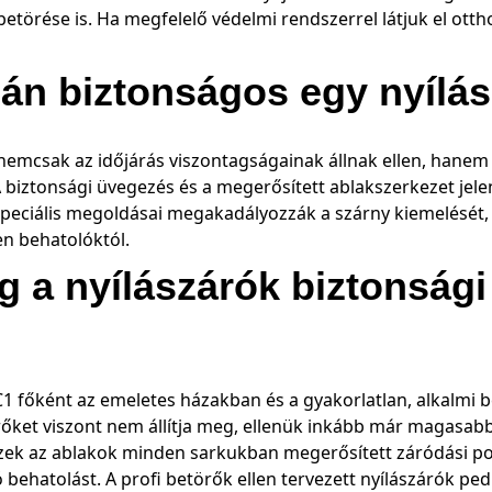
 betörése is. Ha megfelelő védelmi rendszerrel látjuk el ott
azán biztonságos egy nyílá
emcsak az időjárás viszontagságainak állnak ellen, hanem a 
biztonsági üvegezés és a megerősített ablakszerkezet jele
speciális megoldásai megakadályozzák a szárny kiemelését
en behatolóktól.
 a nyílászárók biztonsági 
C1 főként az emeletes házakban és a gyakorlatlan, alkalmi b
rőket viszont nem állítja meg, ellenük inkább már magasabb
 Ezek az ablakok minden sarkukban megerősített záródási p
 behatolást. A profi betörők ellen tervezett nyílászárók pe