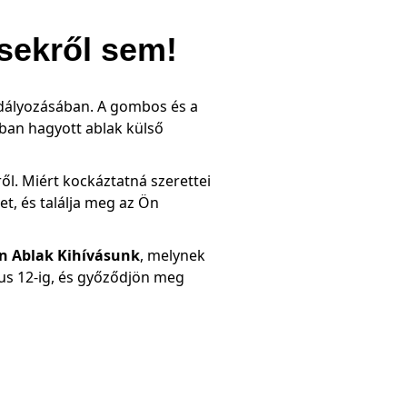
csekről sem!
kadályozásában. A gombos és a
ban hagyott ablak külső
. Miért kockáztatná szerettei
et
, és találja meg az Ön
n Ablak Kihívásunk
, melynek
ius 12-ig, és győződjön meg