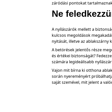
záródási pontokat tartalmaznak,
Ne feledkezzü
A nyílászárók mellett a biztons
kulcsos megoldások megakadályo
nyitását, illetve az ablakszárny
A betörések jelentős része meg
és értékei biztonságát? Fedezze
számára legideálisabb nyílászár
Vajon mit bírna ki otthona ablak
során nyereményért próbálhatja 
saját szemével, mit jelent a val