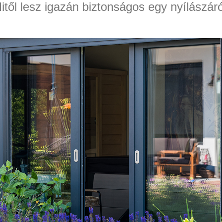
itől lesz igazán biztonságos egy nyílászár