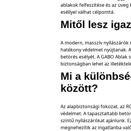
ablakok felfeszítése és az üveg
eséllyel válhat célponttá.
Mitől lesz ig
A modern, masszív nyílászárók n
hatékony védelmet nyújtanak. A 
betörés esélyét. A GABO Ablak 
biztonságban lehet az illetéktel
Mi a különbség
között?
Az alapbiztonsági fokozat, az R
védelmet. A tapasztaltabb betö
szintű nyílászárókat ajánlunk.
megnehezítik az ingatlanba való