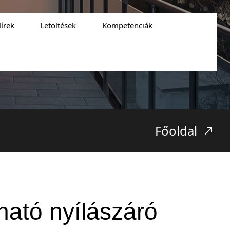
írek
Letöltések
Kompetenciák
Főoldal
ható nyílászáró