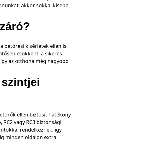
honunkat, akkor sokkal kisebb
száró?
betörési kísérletek ellen is
ntősen csökkenti a sikeres
, így az otthona még nagyobb
szintjei
etörők ellen biztosít hatékony
, RC2 vagy RC3 biztonsági
ontokkal rendelkeznek, így
dig minden oldalon extra