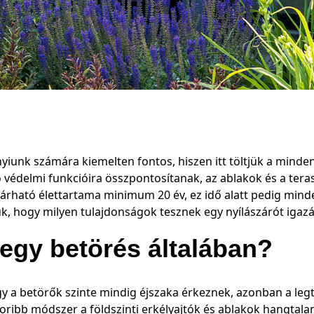
unk számára kiemelten fontos, hiszen itt töltjük a mindenn
ó védelmi funkcióira összpontosítanak, az ablakok és a tera
 várható élettartama minimum 20 év, ez idő alatt pedig mind
uk, hogy milyen tulajdonságok tesznek egy nyílászárót iga
 egy betörés általában?
gy a betörők szinte mindig éjszaka érkeznek, azonban a le
koribb módszer a földszinti erkélyajtók és ablakok hangtalan