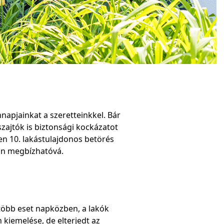
apjainkat a szeretteinkkel. Bár
szajtók is biztonsági kockázatot
en 10. lakástulajdonos betörés
zán megbízhatóvá.
gtöbb eset napközben, a lakók
 kiemelése, de elterjedt az