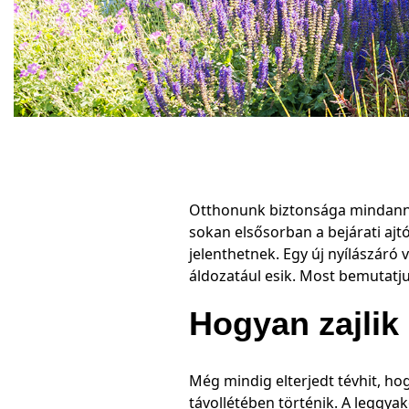
Otthonunk biztonsága mindannyi
sokan elsősorban a bejárati ajt
jelenthetnek. Egy új nyílászáró
áldozatául esik. Most bemutatj
Hogyan zajlik
Még mindig elterjedt tévhit, ho
távollétében történik. A leggya