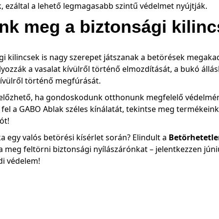
 ezáltal a lehető legmagasabb szintű védelmet nyújtják.
nk meg a biztonsági kilin
ági kilincsek is nagy szerepet játszanak a betörések mega
zzák a vasalat kívülről történő elmozdítását, a bukó állás
 kívülről történő megfúrását.
előzhető, ha gondoskodunk otthonunk megfelelő védelméről
 fel a GABO Ablak széles kínálatát, tekintse meg
termékeink
ót!
a egy valós betörési kísérlet során? Elindult a
Betörhetetle
meg feltörni biztonsági nyílászárónkat – jelentkezzen jún
ódi védelem!