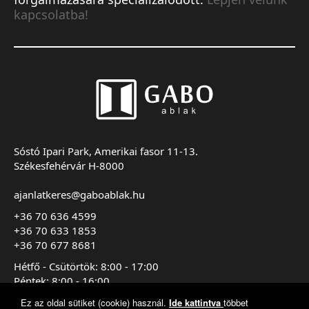
kapcsolatba!
Sóstó Ipari Park, Amerikai fasor 11-13.
Székesfehérvár H-8000
ajanlatkeres@gaboablak.hu
+36 70 636 4599
+36 70 633 1853
+36 70 677 8681
Hétfő - Csütörtök: 8:00 - 17:00
Péntek: 8:00 - 16:00
Szombat - Vasárnap: Zárva
Ez az oldal sütiket (cookie) használ.
Ide kattintva
többet