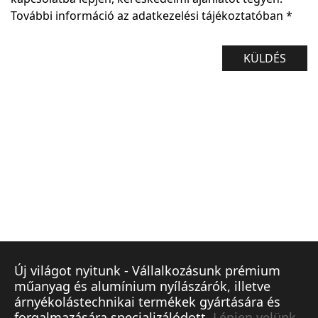
További információ az
adatkezelési tájékoztatóban
*
KÜLDÉS
Új világot nyitunk - Vállalkozásunk prémium
műanyag és alumínium nyílászárók, illetve
árnyékolástechnikai termékek gyártására és
forgalmazására specializálódott.
Lépjen velünk