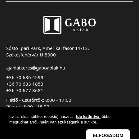
Sóstó Ipari Park, Amerikai fasor 11-13.
Székesfehérvár H-8000
ajanlatkeres@gaboablak.hu
+36 70 636 4599
+36 70 633 1853
+36 70 677 8681
Hétfő - Csütörtök: 8:00 - 17:00
Péntek: 8:00 - 16:00
Szombat - Vasárnap: Zárva
Ez az oldal sütiket (cookie) használ.
Ide kattintva
többet
megtudhat arról, miért van szükségünk a sütikre.
@ 2000 - 2025 Ablakszerker Kft. All Rights Reserved
ELFOGADOM