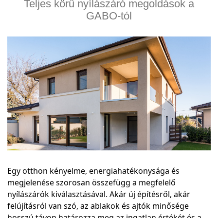
Teljes körű nyílászáró megoldások a
GABO-tól
Egy otthon kényelme, energiahatékonysága és
megjelenése szorosan összefügg a megfelelő
nyílászárók kiválasztásával. Akár új építésről, akár
felújításról van szó, az ablakok és ajtók minősége
hosszú távon határozza meg az ingatlan értékét és a