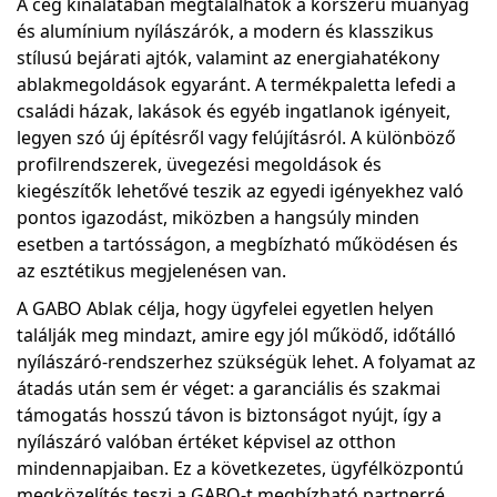
A cég kínálatában megtalálhatók a korszerű műanyag
és alumínium nyílászárók, a modern és klasszikus
stílusú bejárati ajtók, valamint az energiahatékony
ablakmegoldások egyaránt. A termékpaletta lefedi a
családi házak, lakások és egyéb ingatlanok igényeit,
legyen szó új építésről vagy felújításról. A különböző
profilrendszerek, üvegezési megoldások és
kiegészítők lehetővé teszik az egyedi igényekhez való
pontos igazodást, miközben a hangsúly minden
esetben a tartósságon, a megbízható működésen és
az esztétikus megjelenésen van.
A GABO Ablak célja, hogy ügyfelei egyetlen helyen
találják meg mindazt, amire egy jól működő, időtálló
nyílászáró-rendszerhez szükségük lehet. A folyamat az
átadás után sem ér véget: a garanciális és szakmai
támogatás hosszú távon is biztonságot nyújt, így a
nyílászáró valóban értéket képvisel az otthon
mindennapjaiban. Ez a következetes, ügyfélközpontú
megközelítés teszi a GABO-t megbízható partnerré