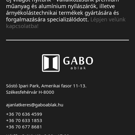
műanyag és alumínium nyílászárók, illetve
árnyékolástechnikai termékek gyártására és
forgalmazására specializálódott.
Lépjen velünk
kapcsolatba!
Sóstó Ipari Park, Amerikai fasor 11-13.
Székesfehérvár H-8000
ajanlatkeres@gaboablak.hu
+36 70 636 4599
+36 70 633 1853
+36 70 677 8681