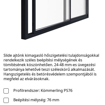
Slide ajtónk kimagasló hőszigetelési tulajdonságokkal
rendelkezik széles beépítési mélységének és
tömítésének köszönhetően. 24-48 mm-es üvegezési
tartománya lehetővé teszi széleskörű alkalmazását.
Hangszigetelés és betörésvédelem szempontjából is
megfelel az elvárásoknak.
Profilrendszer: Kömmerling PS76
Beépítési mélység: 76 mm