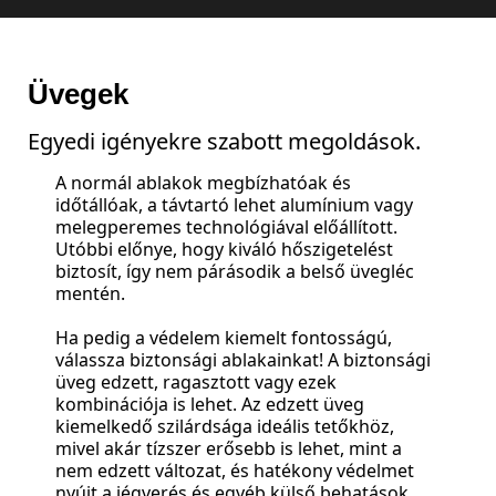
Üvegek
Egyedi igényekre szabott megoldások.
A normál ablakok megbízhatóak és
időtállóak, a távtartó lehet alumínium vagy
melegperemes technológiával előállított.
Utóbbi előnye, hogy kiváló hőszigetelést
biztosít, így nem párásodik a belső üvegléc
mentén.
Ha pedig a védelem kiemelt fontosságú,
válassza biztonsági ablakainkat! A biztonsági
üveg edzett, ragasztott vagy ezek
kombinációja is lehet. Az edzett üveg
kiemelkedő szilárdsága ideális tetőkhöz,
mivel akár tízszer erősebb is lehet, mint a
nem edzett változat, és hatékony védelmet
nyújt a jégverés és egyéb külső behatások