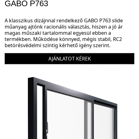
GABO P763
A klasszikus dizájnnal rendelkező GABO P763 slide
műanyag ajtónk racionális választás, hiszen a jó ár
magas műszaki tartalommal egyesül ebben a
termékben. Működése könnyed, mégis stabil, RC2
betörésvédelmi szintig kérhető igény szerint.
AJÁNLATOT KÉREK