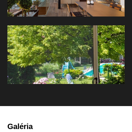
Szúnyoghálók
Galéria