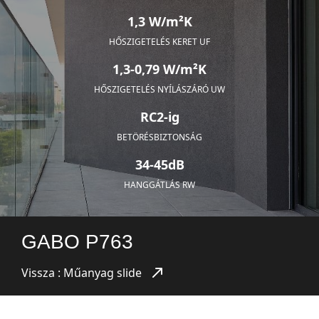
1,3 W/m²K
HŐSZIGETELÉS KERET UF
1,3-0,79 W/m²K
HŐSZIGETELÉS NYÍLÁSZÁRÓ UW
RC2-ig
BETÖRÉSBIZTONSÁG
34-45dB
HANGGÁTLÁS RW
GABO P763
Vissza : Műanyag slide