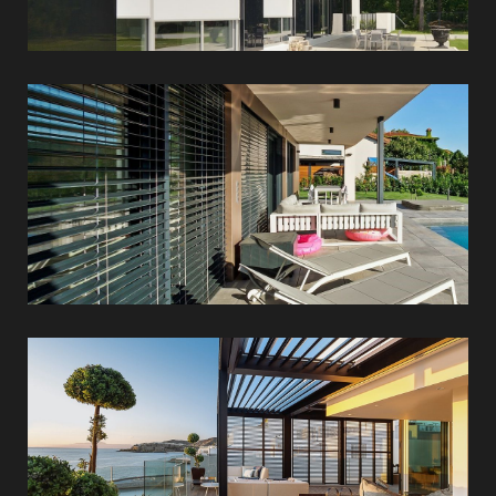
árnyékolók
Kerti
árnyékolók