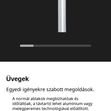
Üvegek
Egyedi igényekre szabott megoldások.
A normál ablakok megbízhatóak és
időtállóak, a távtartó lehet alumínium vagy
melegperemes technológiával előállított.