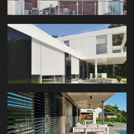
textilárnyékolók
Külső
lamellás
árnyékolók