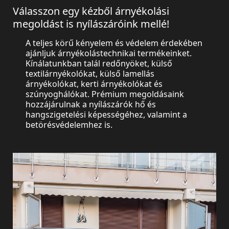
Válasszon egy kézből árnyékolási
megoldást is nyílászáróink mellé!
A teljes körű kényelem és védelem érdekében
ajánljuk árnyékolástechnikai termékeinket.
Kínálatunkban talál redőnyöket, külső
textilárnyékolókat, külső lamellás
árnyékolókat, kerti árnyékolókat és
szúnyoghálókat. Prémium megoldásaink
hozzájárulnak a nyílászárók hő és
hangszigetelési képességéhez, valamint a
Redőnyök
betörésvédelemhez is.
Külső