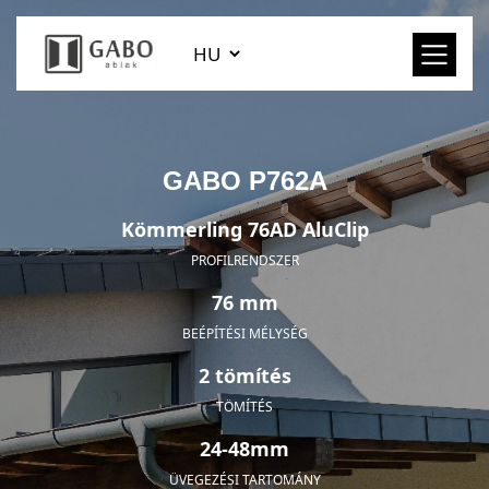
GABO P762A
Kömmerling 76AD AluClip
PROFILRENDSZER
76 mm
BEÉPÍTÉSI MÉLYSÉG
2 tömítés
TÖMÍTÉS
24-48mm
ÜVEGEZÉSI TARTOMÁNY