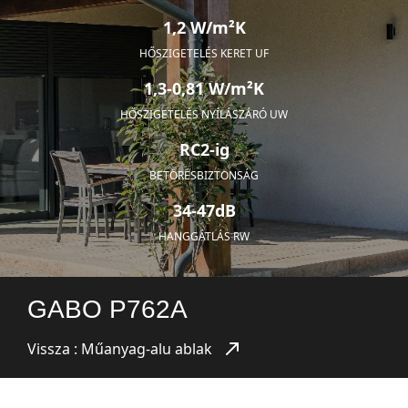
1,2 W/m²K
HŐSZIGETELÉS KERET UF
1,3-0,81 W/m²K
HŐSZIGETELÉS NYÍLÁSZÁRÓ UW
RC2-ig
BETÖRÉSBIZTONSÁG
34-47dB
HANGGÁTLÁS RW
GABO P762A
Vissza : Műanyag-alu ablak