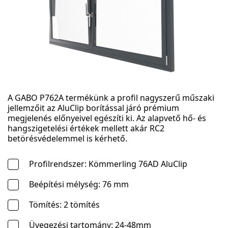
A GABO P762A termékünk a profil nagyszerű műszaki
jellemzőit az AluClip borítással járó prémium
megjelenés előnyeivel egészíti ki. Az alapvető hő- és
hangszigetelési értékek mellett akár RC2
betörésvédelemmel is kérhető.
Profilrendszer: Kömmerling 76AD AluClip
Beépítési mélység: 76 mm
Tömítés: 2 tömítés
Üvegezési tartomány: 24-48mm