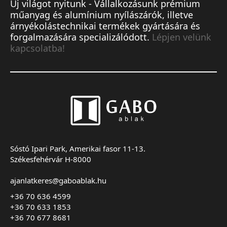
Új világot nyitunk - Vállalkozásunk prémium
műanyag és alumínium nyílászárók, illetve
árnyékolástechnikai termékek gyártására és
forgalmazására specializálódott.
Lépjen velünk
kapcsolatba!
Sóstó Ipari Park, Amerikai fasor 11-13.
Székesfehérvár H-8000
ajanlatkeres@gaboablak.hu
+36 70 636 4599
+36 70 633 1853
+36 70 677 8681