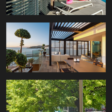
Kerti
árnyékolók
Szúnyoghálók