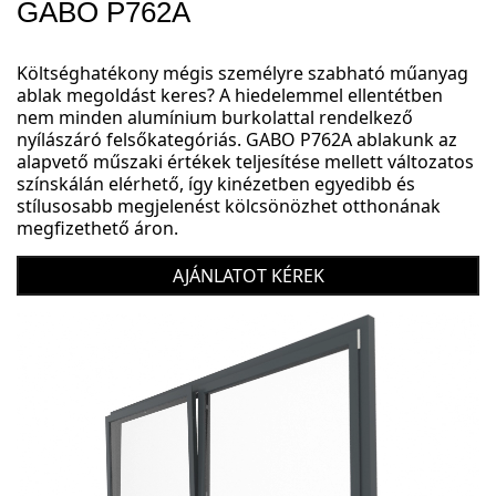
GABO P762A
Költséghatékony mégis személyre szabható műanyag
ablak megoldást keres? A hiedelemmel ellentétben
nem minden alumínium burkolattal rendelkező
nyílászáró felsőkategóriás. GABO P762A ablakunk az
alapvető műszaki értékek teljesítése mellett változatos
színskálán elérhető, így kinézetben egyedibb és
stílusosabb megjelenést kölcsönözhet otthonának
megfizethető áron.
AJÁNLATOT KÉREK