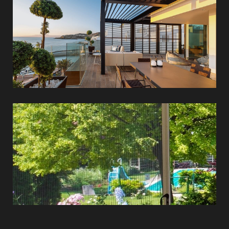
Szúnyoghálók