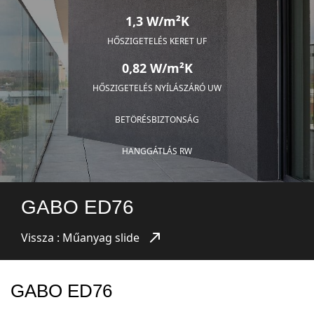
1,3 W/m²K
HŐSZIGETELÉS KERET UF
0,82 W/m²K
HŐSZIGETELÉS NYÍLÁSZÁRÓ UW
BETÖRÉSBIZTONSÁG
HANGGÁTLÁS RW
GABO ED76
Vissza : Műanyag slide
GABO ED76