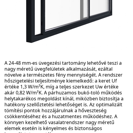
A 24-48 mm-es üvegezési tartomány lehetővé teszi a
nagy méretű üvegfelületek alkalmazását, ezáltal
növelve a természetes fény mennyiségét. A rendszer
hőszigetelési teljesítménye kiemelkedő: a keret Uf
értéke 1,3 W/m²K, míg a teljes szerkezet Uw értéke
akár 0,82 W/m²K. A párhuzamos bukó-toló működés
helytakarékos megoldást kínál, miközben biztosítja a
hatékony szellőztetési lehetőséget is. Az optimalizált
tömítési pontok hozzájárulnak a hőveszteség
csökkentéséhez és a huzatmentes működéshez. A
könnyen kezelhető vasalatrendszer nagy méretű
elemek esetén is kényelmes és biztonságos