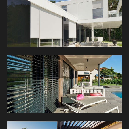
Külső
lamellás
árnyékolók
Kerti
árnyékolók