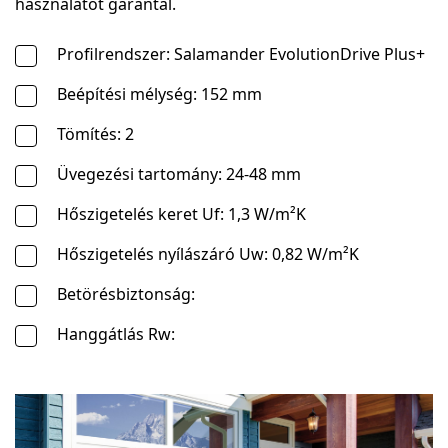
használatot garantál.
Profilrendszer: Salamander EvolutionDrive Plus+
Beépítési mélység: 152 mm
Tömítés: 2
Üvegezési tartomány: 24-48 mm
Hőszigetelés keret Uf: 1,3 W/m²K
Hőszigetelés nyílászáró Uw: 0,82 W/m²K
Betörésbiztonság:
Hanggátlás Rw: