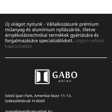
Új világot nyitunk - Vállalkozásunk prémium
műanyag és alumínium nyílászárók, illetve
árnyékolástechnikai termékek gyártására és
forgalmazására specializálódott.
Lépjen velünk
kapcsolatba!
Sóstó Ipari Park, Amerikai fasor 11-13.
Székesfehérvár H-8000
ajanlatkeres@gaboablak.hu