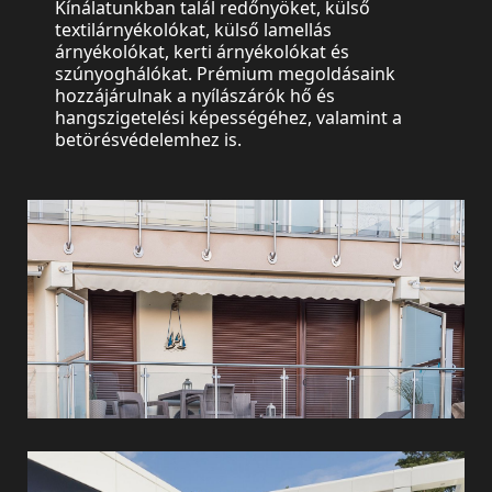
Kínálatunkban talál redőnyöket, külső
textilárnyékolókat, külső lamellás
árnyékolókat, kerti árnyékolókat és
szúnyoghálókat. Prémium megoldásaink
hozzájárulnak a nyílászárók hő és
hangszigetelési képességéhez, valamint a
Redőnyök
betörésvédelemhez is.
Külső
textilárnyékolók