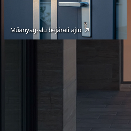
Műanyag-alu bejárati ajtó